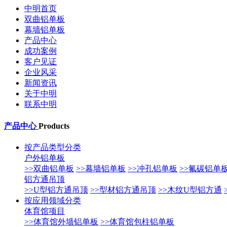
中明首页
双曲铝单板
幕墙铝单板
产品中心
成功案例
客户见证
企业风采
新闻资讯
关于中明
联系中明
产品中心
Products
按产品类型分类
户外铝单板
>>双曲铝单板
>>幕墙铝单板
>>冲孔铝单板
>>氟碳铝单
铝方通吊顶
>>U型铝方通吊顶
>>型材铝方通吊顶
>>木纹U型铝方通
按应用领域分类
体育馆项目
>>体育馆外墙铝单板
>>体育馆包柱铝单板