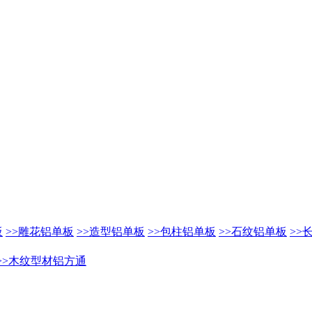
板
>>雕花铝单板
>>造型铝单板
>>包柱铝单板
>>石纹铝单板
>>
>>木纹型材铝方通