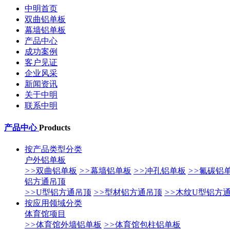
中明首页
双曲铝单板
幕墙铝单板
产品中心
成功案例
客户见证
企业风采
新闻资讯
关于中明
联系中明
产品中心
Products
按产品类型分类
户外铝单板
>>
双曲铝单板
>>
幕墙铝单板
>>
冲孔铝单板
>>
氟碳铝
铝方通吊顶
>>
U型铝方通吊顶
>>
型材铝方通吊顶
>>
木纹U型铝方
按应用领域分类
体育馆项目
>>
体育馆外墙铝单板
>>
体育馆包柱铝单板