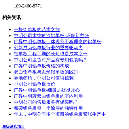
189-2460-8771
相关资讯
一块铝单板的艺术之旅
中明公司木纹喷涂铝单板-环保新主张
广昇中明铝单板，体现您工程理念的铝单板
创新成为铝单板行业的重要驱动力
铝单板工程工期的长短也是成本之一
中明公司发货时产品有专用包装吗？
广昇中明铝单板价格的构成
双曲铝单板与弧形铝单板的区别
异地签约，中明公司值得信赖
中明公司铝单板报价
广昇中明铝单板-细微之处显匠心
广昇中明牌双曲铝单板的室内利用
中明公司的售后服务有保障吗？
氟碳铝单板每一个涂层的独特作用
年末，中明公司多个项目的铝单板紧张生产中
星级酒店项目